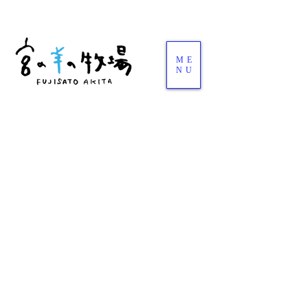
ME
NU