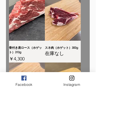
骨付き肩ロース（ホゲッ
スネ肉（ホゲット）300g
ト）310g
在庫なし
価格
￥4,300
Facebook
Instagram
ホゲット煮込み用カット
焼肉セット(ホゲット)
300ｇ
300ｇ
価格
価格
￥3,000
￥3,600