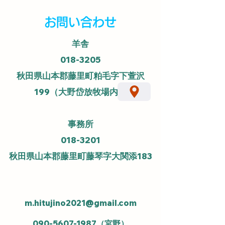
​お問い合わせ
羊舎
018-3205
秋田県山本郡藤里町粕毛字下萱沢
199（大野岱放牧場内）
事務所
018-3201
​秋田県山本郡藤里町藤琴字大関添183
m.hitujino2021@gmail.com
090-5607-1987
（宮野）