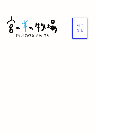
ME
NU