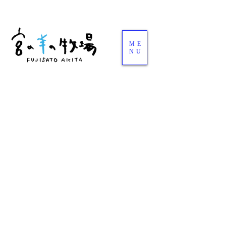
ME
NU