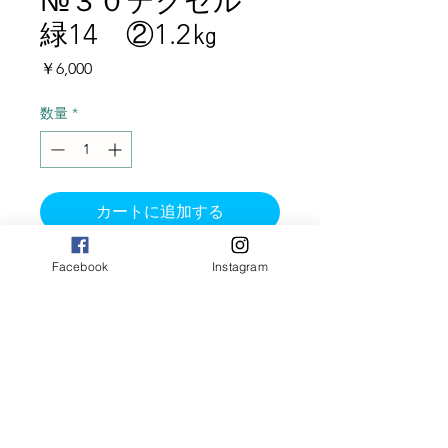
№３０テクセル
緑14 ②1.2㎏
価
￥6,000
格
数量
*
カートに追加する
テクセル種 3歳 1.2㎏ 片
Facebook
Instagram
側半分
テクセルらしい艶やかなクリ
ンプと、ふんわり膨らみのあ
る毛質です。
また弾力もほど良く、部位に
よって毛質の変化が楽しめる